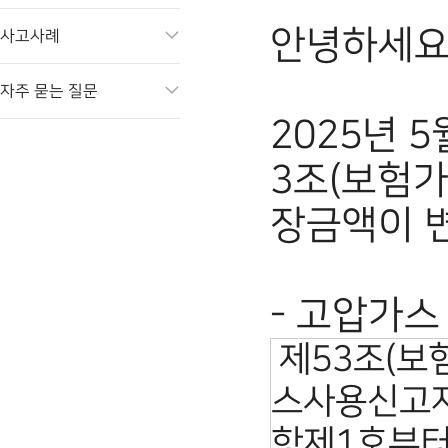
안녕하세요
사고사례
자주 묻는 질문
2025년 
3조(보험가
장금액이 
-
고압가스
제53조(보
스사용신고자
항제1호부터