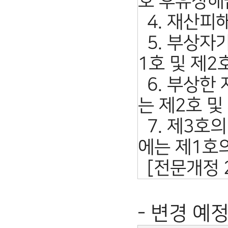
호 후유장해
4. 재산피
5. 부상자
1호 및 제2
6. 부상한
는 제2호 및
7. 제3호의
에는 제1호
[전문개정 200
- 변경 예